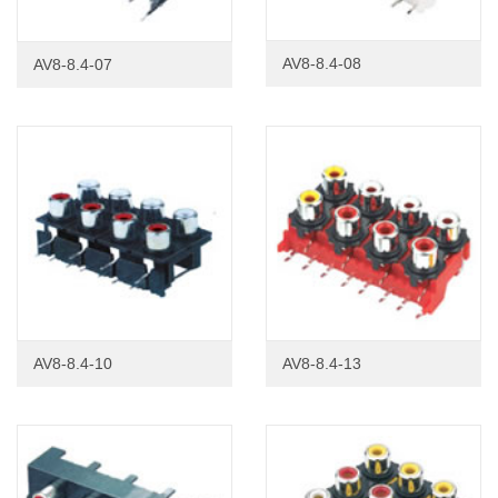
AV8-8.4-08
AV8-8.4-07
AV8-8.4-10
AV8-8.4-13