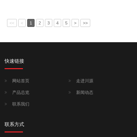
<<
<
1
2
3
4
5
>
>>
快速链接
网站首页
走进川源
产品总览
新闻动态
联系我们
联系方式