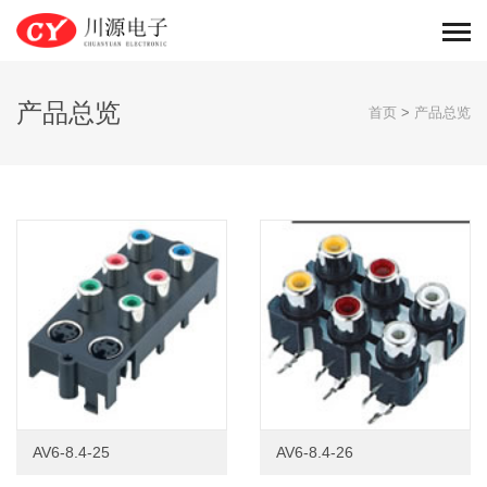
产品总览
首页
>
产品总览
AV6-8.4-25
AV6-8.4-26