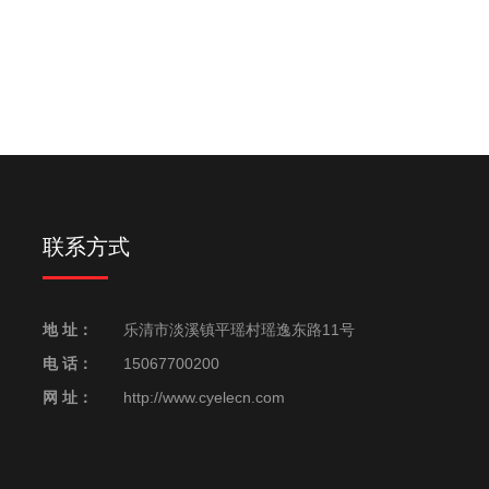
联系方式
地 址：
乐清市淡溪镇平瑶村瑶逸东路11号
电 话：
15067700200
网 址：
http://www.cyelecn.com